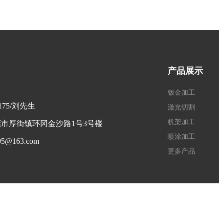
产品展示
钣金加工
2175/刘先生
激光切割
机架加工
市厚街镇环冈金沙路1号3号楼
喷涂加工
5@163.com
更多产品
量：
百度统计
粤ICP备16075763号