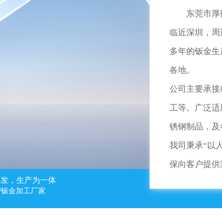
东莞市厚街旭
临近深圳，周
多年的钣金生
各地。
公司主要承接
工等。广泛适
锈钢制品，及
我司秉承“以
保向客户提供
研发，生产为一体
密钣金加工厂家