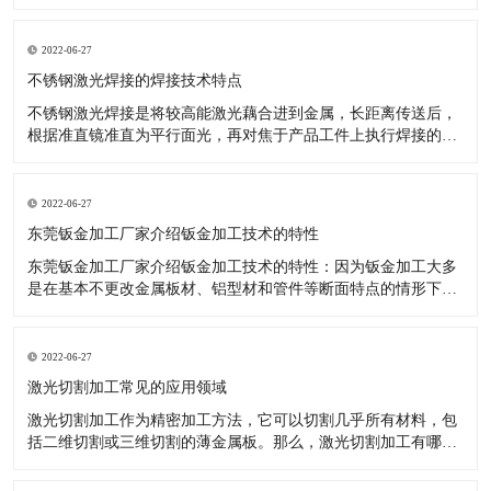
升，完成了更加优异的效果，如数控机床等关键技术于钣金加
工，就十分有效。 数控技术用以传统式钣金加工开展更新受到了
许多厂商的青睐。降低了投入耗费、操作更轻轻松松。 大家知
2022-06-27
道，因为工业品十分
不锈钢激光焊接的焊接技术特点
不锈钢激光焊接是将较高能激光藕合进到金属，长距离传送后，
根据准直镜准直为平行面光，再对焦于产品工件上执行焊接的一
种激光焊接器设备。那么激光焊接的焊接技术性有什么特性呢?
对焊接难接近的位置，实施软性传送非触碰焊接。激光可完成時
间和动能上的分光，能开展多光束与此同时加工，为更高精度的
2022-06-27
焊接给予了标准。
东莞钣金加工厂家介绍钣金加工技术的特性
东莞钣金加工厂家介绍钣金加工技术的特性：因为钣金加工大多
是在基本不更改金属板材、铝型材和管件等断面特点的情形下，
对原料开展冷或热态分离出来、成型的加工，因被加工金属是在
再结晶溫度下列造成塑性变形，故不造成切削。选用钣金加工可
以做成各种不一样样子、规格及特性的商品，且制造的钢结构商
2022-06-27
品有着较高的強度和刚
激光切割加工常见的应用领域
激光切割加工作为精密加工方法，它可以切割几乎所有材料，包
括二维切割或三维切割的薄金属板。那么，激光切割加工有哪些
常见的应用领域呢？有什么优势呢？ 激光切割加工常见的应用领
域及优势解析： 1、金属切割 激光切割加工不仅对大量金属起作