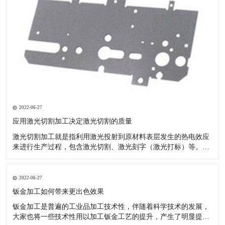
2022-06-27
应用激光切割加工决定激光切割的质量
激光切割加工就是指利用激光投射到原材料表层发生的热电效应
来进行生产过程，包含激光切割、激光刻字（激光打标）等。现
如今的汽车市场夸大个性化，原先的模具化生产由于自己的局限
性--制做模具的周期时间较长，已无法满足变快的车系交替。 激
光切割成形生产塑胶产品：节省注塑模具投资：塑料激光切割加
2022-06-27
工不用模具
钣金加工如何带来更出色效果
钣金加工是普遍的工业品加工技术性，伴随着科学技术的发展，
大家也将一些技术性用以加工钣金工艺的提升，产生了明显提