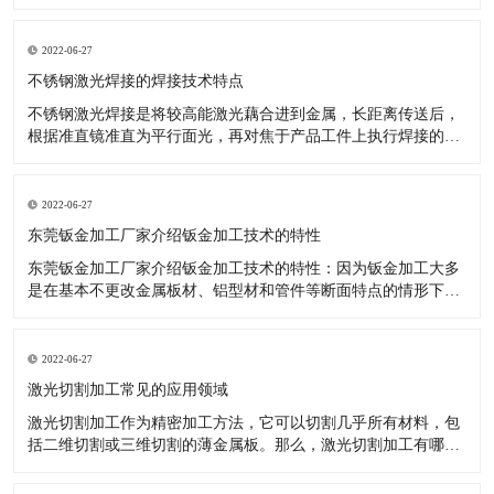
升，完成了更加优异的效果，如数控机床等关键技术于钣金加
工，就十分有效。 数控技术用以传统式钣金加工开展更新受到了
许多厂商的青睐。降低了投入耗费、操作更轻轻松松。 大家知
2022-06-27
道，因为工业品十分
不锈钢激光焊接的焊接技术特点
不锈钢激光焊接是将较高能激光藕合进到金属，长距离传送后，
根据准直镜准直为平行面光，再对焦于产品工件上执行焊接的一
种激光焊接器设备。那么激光焊接的焊接技术性有什么特性呢?
对焊接难接近的位置，实施软性传送非触碰焊接。激光可完成時
间和动能上的分光，能开展多光束与此同时加工，为更高精度的
2022-06-27
焊接给予了标准。
东莞钣金加工厂家介绍钣金加工技术的特性
东莞钣金加工厂家介绍钣金加工技术的特性：因为钣金加工大多
是在基本不更改金属板材、铝型材和管件等断面特点的情形下，
对原料开展冷或热态分离出来、成型的加工，因被加工金属是在
再结晶溫度下列造成塑性变形，故不造成切削。选用钣金加工可
以做成各种不一样样子、规格及特性的商品，且制造的钢结构商
2022-06-27
品有着较高的強度和刚
激光切割加工常见的应用领域
激光切割加工作为精密加工方法，它可以切割几乎所有材料，包
括二维切割或三维切割的薄金属板。那么，激光切割加工有哪些
常见的应用领域呢？有什么优势呢？ 激光切割加工常见的应用领
域及优势解析： 1、金属切割 激光切割加工不仅对大量金属起作