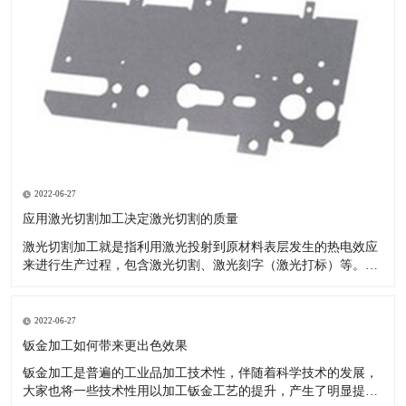
2022-06-27
应用激光切割加工决定激光切割的质量
激光切割加工就是指利用激光投射到原材料表层发生的热电效应
来进行生产过程，包含激光切割、激光刻字（激光打标）等。现
如今的汽车市场夸大个性化，原先的模具化生产由于自己的局限
性--制做模具的周期时间较长，已无法满足变快的车系交替。 激
光切割成形生产塑胶产品：节省注塑模具投资：塑料激光切割加
2022-06-27
工不用模具
钣金加工如何带来更出色效果
钣金加工是普遍的工业品加工技术性，伴随着科学技术的发展，
大家也将一些技术性用以加工钣金工艺的提升，产生了明显提