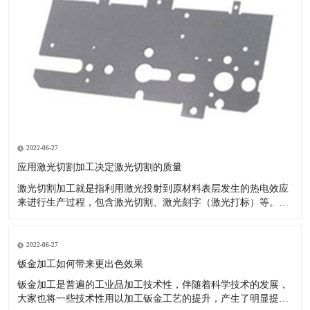
2022-06-27
应用激光切割加工决定激光切割的质量
激光切割加工就是指利用激光投射到原材料表层发生的热电效应
来进行生产过程，包含激光切割、激光刻字（激光打标）等。现
如今的汽车市场夸大个性化，原先的模具化生产由于自己的局限
性--制做模具的周期时间较长，已无法满足变快的车系交替。 激
光切割成形生产塑胶产品：节省注塑模具投资：塑料激光切割加
2022-06-27
工不用模具
钣金加工如何带来更出色效果
钣金加工是普遍的工业品加工技术性，伴随着科学技术的发展，
大家也将一些技术性用以加工钣金工艺的提升，产生了明显提