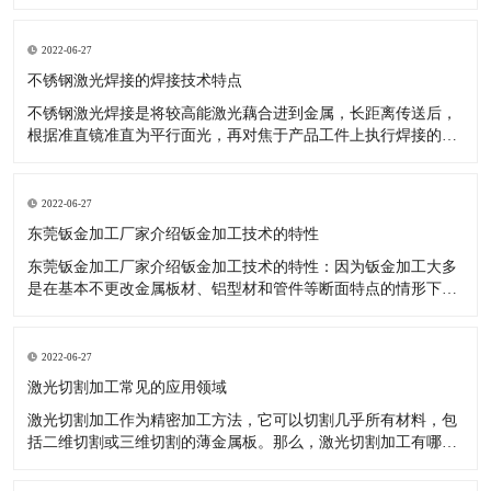
升，完成了更加优异的效果，如数控机床等关键技术于钣金加
工，就十分有效。 数控技术用以传统式钣金加工开展更新受到了
许多厂商的青睐。降低了投入耗费、操作更轻轻松松。 大家知
2022-06-27
道，因为工业品十分
不锈钢激光焊接的焊接技术特点
不锈钢激光焊接是将较高能激光藕合进到金属，长距离传送后，
根据准直镜准直为平行面光，再对焦于产品工件上执行焊接的一
种激光焊接器设备。那么激光焊接的焊接技术性有什么特性呢?
对焊接难接近的位置，实施软性传送非触碰焊接。激光可完成時
间和动能上的分光，能开展多光束与此同时加工，为更高精度的
2022-06-27
焊接给予了标准。
东莞钣金加工厂家介绍钣金加工技术的特性
东莞钣金加工厂家介绍钣金加工技术的特性：因为钣金加工大多
是在基本不更改金属板材、铝型材和管件等断面特点的情形下，
对原料开展冷或热态分离出来、成型的加工，因被加工金属是在
再结晶溫度下列造成塑性变形，故不造成切削。选用钣金加工可
以做成各种不一样样子、规格及特性的商品，且制造的钢结构商
2022-06-27
品有着较高的強度和刚
激光切割加工常见的应用领域
激光切割加工作为精密加工方法，它可以切割几乎所有材料，包
括二维切割或三维切割的薄金属板。那么，激光切割加工有哪些
常见的应用领域呢？有什么优势呢？ 激光切割加工常见的应用领
域及优势解析： 1、金属切割 激光切割加工不仅对大量金属起作