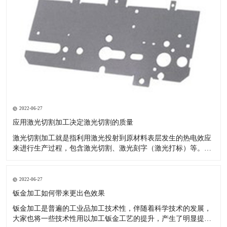
2022-06-27
应用激光切割加工决定激光切割的质量
激光切割加工就是指利用激光投射到原材料表层发生的热电效应
来进行生产过程，包含激光切割、激光刻字（激光打标）等。现
如今的汽车市场夸大个性化，原先的模具化生产由于自己的局限
性--制做模具的周期时间较长，已无法满足变快的车系交替。 激
光切割成形生产塑胶产品：节省注塑模具投资：塑料激光切割加
2022-06-27
工不用模具
钣金加工如何带来更出色效果
钣金加工是普遍的工业品加工技术性，伴随着科学技术的发展，
大家也将一些技术性用以加工钣金工艺的提升，产生了明显提