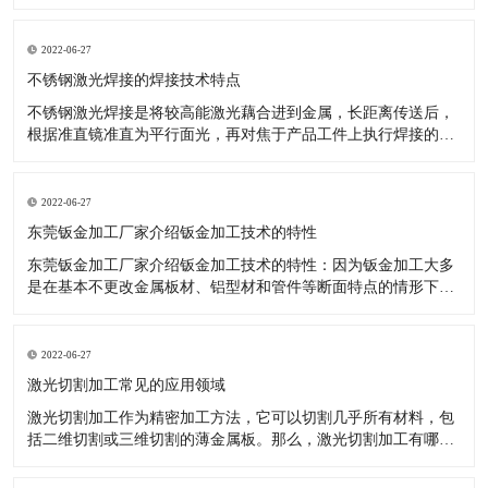
升，完成了更加优异的效果，如数控机床等关键技术于钣金加
工，就十分有效。 数控技术用以传统式钣金加工开展更新受到了
许多厂商的青睐。降低了投入耗费、操作更轻轻松松。 大家知
2022-06-27
道，因为工业品十分
不锈钢激光焊接的焊接技术特点
不锈钢激光焊接是将较高能激光藕合进到金属，长距离传送后，
根据准直镜准直为平行面光，再对焦于产品工件上执行焊接的一
种激光焊接器设备。那么激光焊接的焊接技术性有什么特性呢?
对焊接难接近的位置，实施软性传送非触碰焊接。激光可完成時
间和动能上的分光，能开展多光束与此同时加工，为更高精度的
2022-06-27
焊接给予了标准。
东莞钣金加工厂家介绍钣金加工技术的特性
东莞钣金加工厂家介绍钣金加工技术的特性：因为钣金加工大多
是在基本不更改金属板材、铝型材和管件等断面特点的情形下，
对原料开展冷或热态分离出来、成型的加工，因被加工金属是在
再结晶溫度下列造成塑性变形，故不造成切削。选用钣金加工可
以做成各种不一样样子、规格及特性的商品，且制造的钢结构商
2022-06-27
品有着较高的強度和刚
激光切割加工常见的应用领域
激光切割加工作为精密加工方法，它可以切割几乎所有材料，包
括二维切割或三维切割的薄金属板。那么，激光切割加工有哪些
常见的应用领域呢？有什么优势呢？ 激光切割加工常见的应用领
域及优势解析： 1、金属切割 激光切割加工不仅对大量金属起作