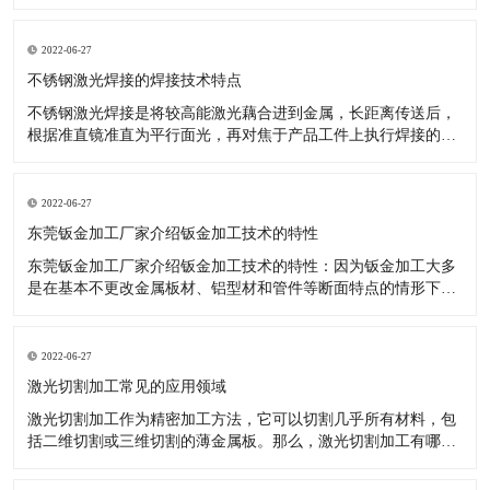
升，完成了更加优异的效果，如数控机床等关键技术于钣金加
工，就十分有效。 数控技术用以传统式钣金加工开展更新受到了
许多厂商的青睐。降低了投入耗费、操作更轻轻松松。 大家知
2022-06-27
道，因为工业品十分
不锈钢激光焊接的焊接技术特点
不锈钢激光焊接是将较高能激光藕合进到金属，长距离传送后，
根据准直镜准直为平行面光，再对焦于产品工件上执行焊接的一
种激光焊接器设备。那么激光焊接的焊接技术性有什么特性呢?
对焊接难接近的位置，实施软性传送非触碰焊接。激光可完成時
间和动能上的分光，能开展多光束与此同时加工，为更高精度的
2022-06-27
焊接给予了标准。
东莞钣金加工厂家介绍钣金加工技术的特性
东莞钣金加工厂家介绍钣金加工技术的特性：因为钣金加工大多
是在基本不更改金属板材、铝型材和管件等断面特点的情形下，
对原料开展冷或热态分离出来、成型的加工，因被加工金属是在
再结晶溫度下列造成塑性变形，故不造成切削。选用钣金加工可
以做成各种不一样样子、规格及特性的商品，且制造的钢结构商
2022-06-27
品有着较高的強度和刚
激光切割加工常见的应用领域
激光切割加工作为精密加工方法，它可以切割几乎所有材料，包
括二维切割或三维切割的薄金属板。那么，激光切割加工有哪些
常见的应用领域呢？有什么优势呢？ 激光切割加工常见的应用领
域及优势解析： 1、金属切割 激光切割加工不仅对大量金属起作