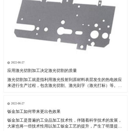
2022-06-27
应用激光切割加工决定激光切割的质量
激光切割加工就是指利用激光投射到原材料表层发生的热电效应
来进行生产过程，包含激光切割、激光刻字（激光打标）等。现
如今的汽车市场夸大个性化，原先的模具化生产由于自己的局限
性--制做模具的周期时间较长，已无法满足变快的车系交替。 激
光切割成形生产塑胶产品：节省注塑模具投资：塑料激光切割加
2022-06-27
工不用模具
钣金加工如何带来更出色效果
钣金加工是普遍的工业品加工技术性，伴随着科学技术的发展，
大家也将一些技术性用以加工钣金工艺的提升，产生了明显提