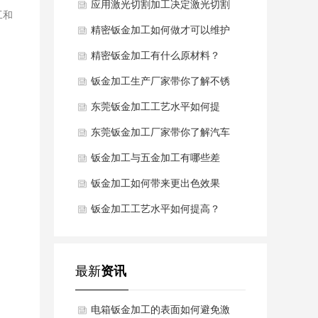
异常该怎么办？
应用激光切割加工决定激光切割
工和
的质量
精密钣金加工如何做才可以维护
表面不被氧化浸蚀？
精密钣金加工有什么原材料？
钣金加工生产厂家带你了解不锈
钢钣金加工的材料
东莞钣金加工工艺水平如何提
高？
东莞钣金加工厂家带你了解汽车
钣金的材质规定
钣金加工与五金加工有哪些差
别？
钣金加工如何带来更出色效果
钣金加工工艺水平如何提高？
最新
资讯
电箱钣金加工的表面如何避免激