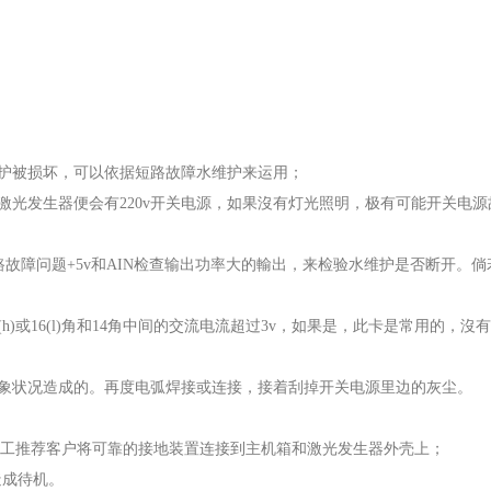
维护被损坏，可以依据短路故障水维护来运用；
激光发生器便会有220v开关电源，如果沒有灯光照明，极有可能开关电源
故障问题+5v和AIN检查输出功率大的輸出，来检验水维护是否断开。倘
)或16(l)角和14角中间的交流电流超过3v，如果是，此卡是常用的，沒
现象状况造成的。再度电弧焊接或连接，接着刮掉开关电源里边的灰尘。
割加工推荐客户将可靠的接地装置连接到主机箱和激光发生器外壳上；
造成待机。