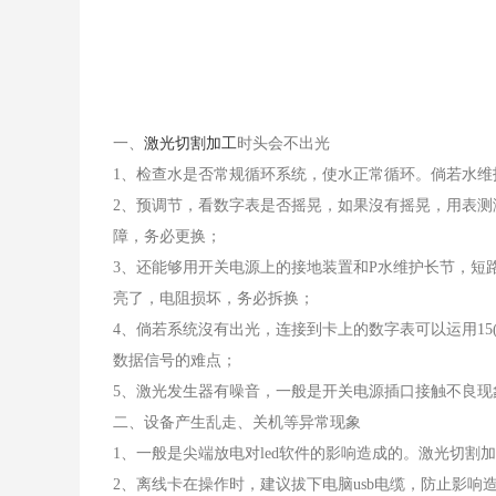
一、
激光切割加工
时头会不出光
1、检查水是否常规循环系统，使水正常循环。倘若水
2、预调节，看数字表是否摇晃，如果沒有摇晃，用表测
障，务必更换；
3、还能够用开关电源上的接地装置和P水维护长节，短路
亮了，电阻损坏，务必拆换；
4、倘若系统沒有出光，连接到卡上的数字表可以运用15(h
数据信号的难点；
5、激光发生器有噪音，一般是开关电源插口接触不良
二、设备产生乱走、关机等异常现象
1、一般是尖端放电对led软件的影响造成的。激光切
2、离线卡在操作时，建议拔下电脑usb电缆，防止影响