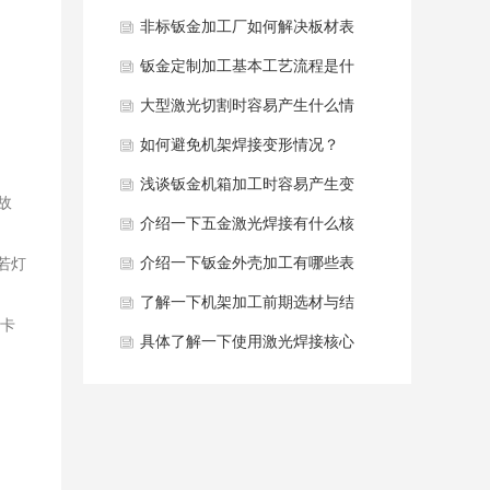
光烧痕？
非标钣金加工厂如何解决板材表
面压痕去除？
钣金定制加工基本工艺流程是什
么？
大型激光切割时容易产生什么情
况？
如何避免机架焊接变形情况？
浅谈钣金机箱加工时容易产生变
故
形原因是什么？
介绍一下五金激光焊接有什么核
心优势？
介绍一下钣金外壳加工有哪些表
若灯
面处理工艺？
了解一下机架加工前期选材与结
有卡
构设计？
具体了解一下使用激光焊接核心
性能优势？