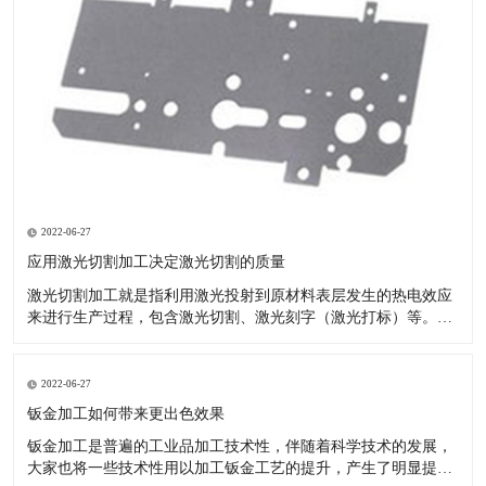
2022-06-27
应用激光切割加工决定激光切割的质量
激光切割加工就是指利用激光投射到原材料表层发生的热电效应
来进行生产过程，包含激光切割、激光刻字（激光打标）等。现
如今的汽车市场夸大个性化，原先的模具化生产由于自己的局限
性--制做模具的周期时间较长，已无法满足变快的车系交替。 激
光切割成形生产塑胶产品：节省注塑模具投资：塑料激光切割加
2022-06-27
工不用模具
钣金加工如何带来更出色效果
钣金加工是普遍的工业品加工技术性，伴随着科学技术的发展，
大家也将一些技术性用以加工钣金工艺的提升，产生了明显提