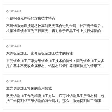
升，完成了更加优异的效果，如数控机床等关键技术于钣金加
工，就十分有效。 数控技术用以传统式钣金加工开展更新受到了
许多厂商的青睐。降低了投入耗费、操作更轻轻松松。 大家知
2022-06-27
道，因为工业品十分
不锈钢激光焊接的焊接技术特点
不锈钢激光焊接是将较高能激光藕合进到金属，长距离传送后，
根据准直镜准直为平行面光，再对焦于产品工件上执行焊接的一
种激光焊接器设备。那么激光焊接的焊接技术性有什么特性呢?
对焊接难接近的位置，实施软性传送非触碰焊接。激光可完成時
间和动能上的分光，能开展多光束与此同时加工，为更高精度的
2022-06-27
焊接给予了标准。
东莞钣金加工厂家介绍钣金加工技术的特性
东莞钣金加工厂家介绍钣金加工技术的特性：因为钣金加工大多
是在基本不更改金属板材、铝型材和管件等断面特点的情形下，
对原料开展冷或热态分离出来、成型的加工，因被加工金属是在
再结晶溫度下列造成塑性变形，故不造成切削。选用钣金加工可
以做成各种不一样样子、规格及特性的商品，且制造的钢结构商
2022-06-27
品有着较高的強度和刚
激光切割加工常见的应用领域
激光切割加工作为精密加工方法，它可以切割几乎所有材料，包
括二维切割或三维切割的薄金属板。那么，激光切割加工有哪些
常见的应用领域呢？有什么优势呢？ 激光切割加工常见的应用领
域及优势解析： 1、金属切割 激光切割加工不仅对大量金属起作