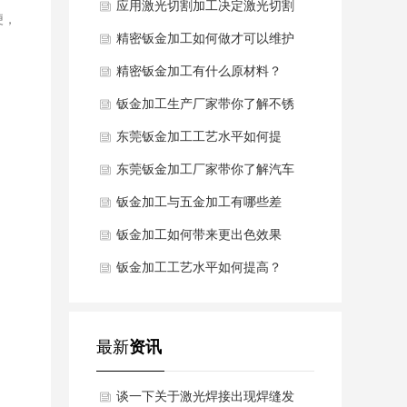
异常该怎么办？
应用激光切割加工决定激光切割
便，
的质量
精密钣金加工如何做才可以维护
表面不被氧化浸蚀？
精密钣金加工有什么原材料？
钣金加工生产厂家带你了解不锈
钢钣金加工的材料
东莞钣金加工工艺水平如何提
高？
东莞钣金加工厂家带你了解汽车
钣金的材质规定
钣金加工与五金加工有哪些差
别？
钣金加工如何带来更出色效果
钣金加工工艺水平如何提高？
最新
资讯
谈一下关于激光焊接出现焊缝发