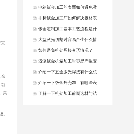
黄发黑如何解决？
电箱钣金加工的表面如何避免激
光烧痕？
非标钣金加工厂如何解决板材表
面压痕去除？
钣金定制加工基本工艺流程是什
么？
大型激光切割时容易产生什么情
来完
况？
如何避免机架焊接变形情况？
浅谈钣金机箱加工时容易产生变
形原因是什么？
介绍一下五金激光焊接有什么核
其余
心优势？
介绍一下钣金外壳加工有哪些表
备就
，采
面处理工艺？
了解一下机架加工前期选材与结
构设计？
板。