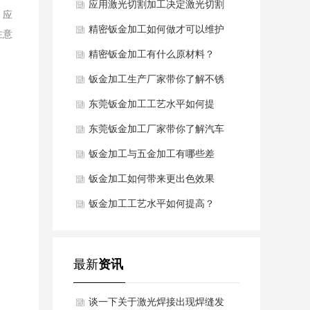
异常该怎么办？
应用激光切割加工决定激光切割
、应
的质量
精密钣金加工如何做才可以维护
注意
表面不被氧化浸蚀？
精密钣金加工有什么原材料？
钣金加工生产厂家带你了解不锈
钢钣金加工的材料
东莞钣金加工工艺水平如何提
高？
东莞钣金加工厂家带你了解汽车
钣金的材质规定
钣金加工与五金加工有哪些差
别？
钣金加工如何带来更出色效果
钣金加工工艺水平如何提高？
最新
资讯
谈一下关于激光焊接出现焊缝发