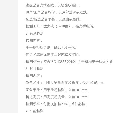
边缘是否光滑连续，无锯齿状断口。
倒角/圆角是否均匀，无局部过深或过浅。
包边/折边是否平整，无翘曲或缝隙。
检测工具：放大镜（5~10倍）、强光手电筒。
2. 触感检测
检测内容：
用手指轻抚边缘，确认无割手感。
包边区域需无硬质凸起或软质塌陷。
检测标准：符合ISO 13857:2019中关于机械安全边缘的
3. 尺寸检测
检测内容：
倒角尺寸：用卡尺测量深度和角度，公差±0.05mm。
圆角半径：用半径规检测，公差±0.1mm。
折边高度：用高度规测量，公差±0.1mm。
检测频率：每批次抽检20%，首件必检。
4. 性能检测