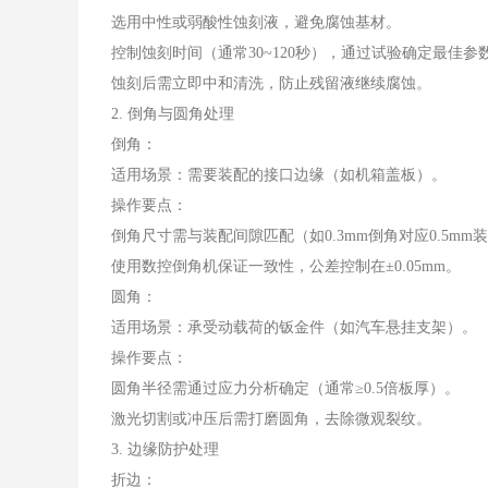
选用中性或弱酸性蚀刻液，避免腐蚀基材。
控制蚀刻时间（通常30~120秒），通过试验确定最佳参
蚀刻后需立即中和清洗，防止残留液继续腐蚀。
2. 倒角与圆角处理
倒角：
适用场景：需要装配的接口边缘（如机箱盖板）。
操作要点：
倒角尺寸需与装配间隙匹配（如0.3mm倒角对应0.5mm
使用数控倒角机保证一致性，公差控制在±0.05mm。
圆角：
适用场景：承受动载荷的钣金件（如汽车悬挂支架）。
操作要点：
圆角半径需通过应力分析确定（通常≥0.5倍板厚）。
激光切割或冲压后需打磨圆角，去除微观裂纹。
3. 边缘防护处理
折边：