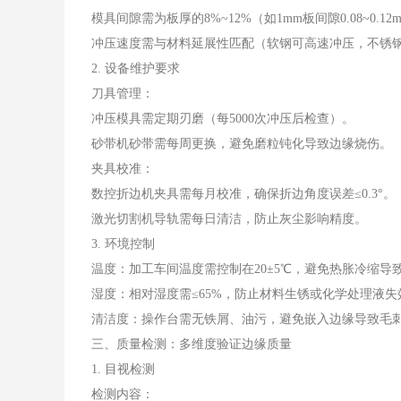
模具间隙需为板厚的8%~12%（如1mm板间隙0.08~0.12
冲压速度需与材料延展性匹配（软钢可高速冲压，不锈
2. 设备维护要求
刀具管理：
冲压模具需定期刃磨（每5000次冲压后检查）。
砂带机砂带需每周更换，避免磨粒钝化导致边缘烧伤。
夹具校准：
数控折边机夹具需每月校准，确保折边角度误差≤0.3°。
激光切割机导轨需每日清洁，防止灰尘影响精度。
3. 环境控制
温度：加工车间温度需控制在20±5℃，避免热胀冷缩导
湿度：相对湿度需≤65%，防止材料生锈或化学处理液失
清洁度：操作台需无铁屑、油污，避免嵌入边缘导致毛
三、质量检测：多维度验证边缘质量
1. 目视检测
检测内容：