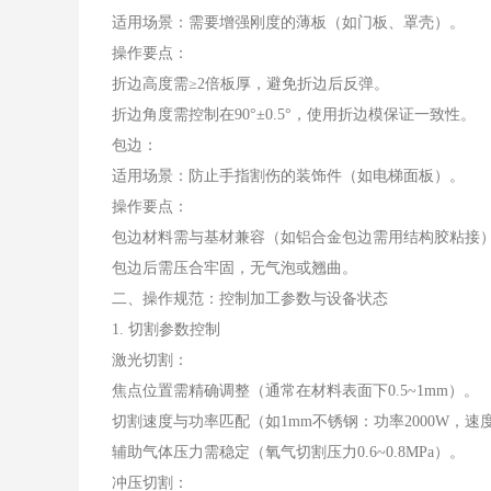
适用场景：需要增强刚度的薄板（如门板、罩壳）。
操作要点：
折边高度需≥2倍板厚，避免折边后反弹。
折边角度需控制在90°±0.5°，使用折边模保证一致性。
包边：
适用场景：防止手指割伤的装饰件（如电梯面板）。
操作要点：
包边材料需与基材兼容（如铝合金包边需用结构胶粘接
包边后需压合牢固，无气泡或翘曲。
二、操作规范：控制加工参数与设备状态
1. 切割参数控制
激光切割：
焦点位置需精确调整（通常在材料表面下0.5~1mm）。
切割速度与功率匹配（如1mm不锈钢：功率2000W，速度1.
辅助气体压力需稳定（氧气切割压力0.6~0.8MPa）。
冲压切割：