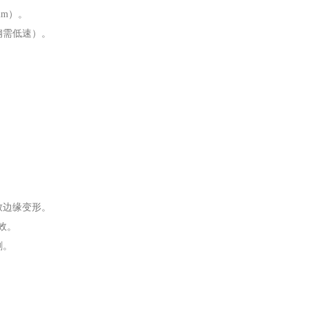
mm）。
钢需低速）。
致边缘变形。
效。
刺。