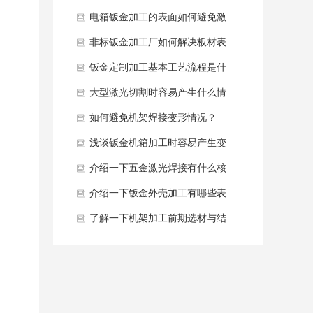
黄发黑如何解决？
电箱钣金加工的表面如何避免激
光烧痕？
非标钣金加工厂如何解决板材表
面压痕去除？
钣金定制加工基本工艺流程是什
么？
大型激光切割时容易产生什么情
况？
如何避免机架焊接变形情况？
浅谈钣金机箱加工时容易产生变
形原因是什么？
介绍一下五金激光焊接有什么核
心优势？
介绍一下钣金外壳加工有哪些表
面处理工艺？
了解一下机架加工前期选材与结
构设计？