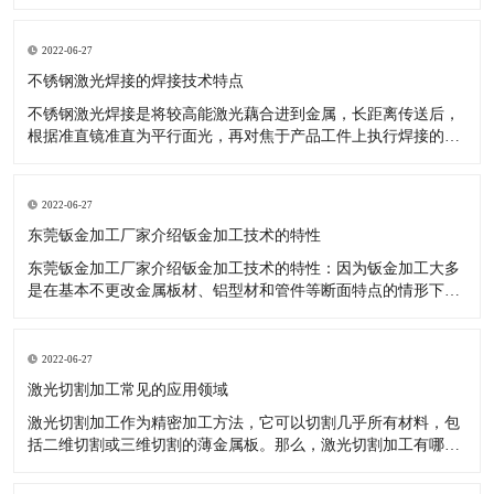
升，完成了更加优异的效果，如数控机床等关键技术于钣金加
工，就十分有效。 数控技术用以传统式钣金加工开展更新受到了
许多厂商的青睐。降低了投入耗费、操作更轻轻松松。 大家知
2022-06-27
道，因为工业品十分
不锈钢激光焊接的焊接技术特点
不锈钢激光焊接是将较高能激光藕合进到金属，长距离传送后，
根据准直镜准直为平行面光，再对焦于产品工件上执行焊接的一
种激光焊接器设备。那么激光焊接的焊接技术性有什么特性呢?
对焊接难接近的位置，实施软性传送非触碰焊接。激光可完成時
间和动能上的分光，能开展多光束与此同时加工，为更高精度的
2022-06-27
焊接给予了标准。
东莞钣金加工厂家介绍钣金加工技术的特性
东莞钣金加工厂家介绍钣金加工技术的特性：因为钣金加工大多
是在基本不更改金属板材、铝型材和管件等断面特点的情形下，
对原料开展冷或热态分离出来、成型的加工，因被加工金属是在
再结晶溫度下列造成塑性变形，故不造成切削。选用钣金加工可
以做成各种不一样样子、规格及特性的商品，且制造的钢结构商
2022-06-27
品有着较高的強度和刚
激光切割加工常见的应用领域
激光切割加工作为精密加工方法，它可以切割几乎所有材料，包
括二维切割或三维切割的薄金属板。那么，激光切割加工有哪些
常见的应用领域呢？有什么优势呢？ 激光切割加工常见的应用领
域及优势解析： 1、金属切割 激光切割加工不仅对大量金属起作