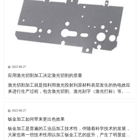
2022-06-27
应用激光切割加工决定激光切割的质量
激光切割加工就是指利用激光投射到原材料表层发生的热电效应
来进行生产过程，包含激光切割、激光刻字（激光打标）等。现
如今的汽车市场夸大个性化，原先的模具化生产由于自己的局限
性--制做模具的周期时间较长，已无法满足变快的车系交替。 激
光切割成形生产塑胶产品：节省注塑模具投资：塑料激光切割加
2022-06-27
工不用模具
钣金加工如何带来更出色效果
钣金加工是普遍的工业品加工技术性，伴随着科学技术的发展，
大家也将一些技术性用以加工钣金工艺的提升，产生了明显提