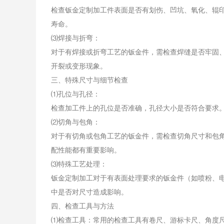
检查钣金定制加工件表面是否有划伤、凹坑、氧化、辊
寿命。
⑶焊接与折弯：
对于有焊接或折弯工艺的钣金件，需检查焊缝是否牢固
开裂或变形现象。
三、特殊尺寸与细节检查
⑴孔位与孔径：
检查加工件上的孔位是否准确，孔径大小是否符合要求
⑵切角与包角：
对于有切角或包角工艺的钣金件，需检查切角尺寸和包
配性能都有重要影响。
⑶特殊工艺处理：
钣金定制加工对于有表面处理要求的钣金件（如喷粉、
中是否对尺寸造成影响。
四、检查工具与方法
⑴检查工具：常用的检查工具有卷尺、游标卡尺、角度