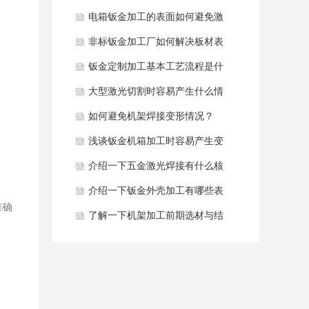
黄发黑如何解决？
电箱钣金加工的表面如何避免激
光烧痕？
非标钣金加工厂如何解决板材表
面压痕去除？
钣金定制加工基本工艺流程是什
么？
大型激光切割时容易产生什么情
况？
如何避免机架焊接变形情况？
浅谈钣金机箱加工时容易产生变
形原因是什么？
介绍一下五金激光焊接有什么核
心优势？
介绍一下钣金外壳加工有哪些表
准确
面处理工艺？
了解一下机架加工前期选材与结
构设计？