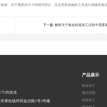
行检查。对于重要的尺寸和细节部位，应采用更精确的工具进行测量和验
下一篇:
解析关于钣金机箱加工过程中需要
免哪些浪费
产品展示
钣金加工
2175/刘先生
激光切割
机架加工
市厚街镇环冈金沙路1号3号楼