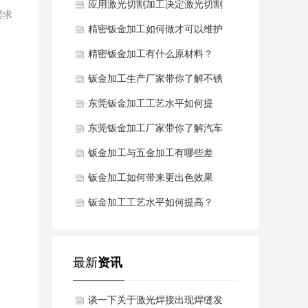
异常该怎么办？
应用激光切割加工决定激光切割
需求
的质量
精密钣金加工如何做才可以维护
表面不被氧化浸蚀？
精密钣金加工有什么原材料？
钣金加工生产厂家带你了解不锈
钢钣金加工的材料
东莞钣金加工工艺水平如何提
高？
东莞钣金加工厂家带你了解汽车
钣金的材质规定
钣金加工与五金加工有哪些差
别？
钣金加工如何带来更出色效果
钣金加工工艺水平如何提高？
最新
资讯
谈一下关于激光焊接出现焊缝发