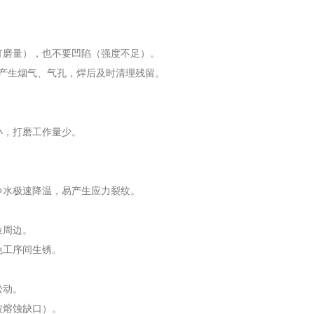
打磨量），也不要凹陷（强度不足）。
会产生烟气、气孔，焊后及时清理残留。
小，打磨工作量少。
冷水极速降温，易产生应力裂纹。
位周边。
免工序间生锈。
松动。
被熔蚀缺口）。