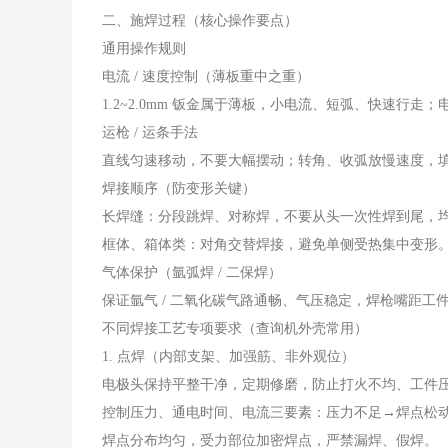
二、施焊过程（核心操作要点）
通用操作规则
电流 / 速度控制（薄板重中之重）
1.2~2.0mm 钣金属于薄板，小电流、短弧、快速行
运枪 / 运条手法
直线匀速移动，不要大幅摆动；转角、收弧放慢速度，
焊接顺序（防变形关键）
长焊缝：分段跳焊、对称焊，不要从头一次性焊到尾，
框体、箱体类：对角交替焊接，避免单侧受热集中变形
气体保护（氩弧焊 / 二保焊）
保证氩气 / 二氧化碳气路通畅、气压稳定，焊枪嘴距
不同焊接工艺专项要求（查询机外壳常用）
1. 点焊（内部支架、加强筋、非外观位）
电极头保持平整干净，定期修磨，防止打火不均、工件
控制压力、通电时间、电流三要素：压力不足→焊点松
焊点分布均匀，受力部位加密焊点，严禁漏焊、假焊。