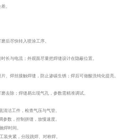
公差。
打磨后尽快转入喷涂工序。
接时长与电流；外观面尽量把焊缝设计在隐蔽位置。
磨片、焊丝接触焊缝，防止渗碳生锈；焊后可做酸洗钝化提亮。
打磨去除；焊缝易出现气孔，参数需精准调试。
彻底清洁工件，检查气压与气管。
微调参数，控制拼缝，放慢速度。
短施焊时间。
 工装夹紧，分段跳焊、对称焊。