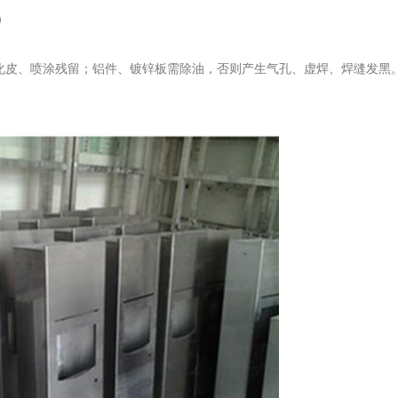
）
、氧化皮、喷涂残留；铝件、镀锌板需除油，否则产生气孔、虚焊、焊缝发黑