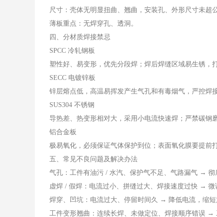
尺寸：壳体无明显扭曲、翘曲，安装孔、外形尺寸未超
薄板重点：无焊穿孔、透洞。
四、分材质焊接禁忌
SPCC 冷轧钢板
塑性好、易变形，优先分段焊；焊后焊缝区域易生锈，
SECC 电镀锌板
锌层熔点低，高温易挥发产生气孔和有毒烟气，严控焊
SUS304 不锈钢
导热差、热变形相对大，采用小电流快速焊；严禁碳钢
铝合金板
极易氧化，必须保证气体保护到位；表面氧化膜要提前
五、常见不良问题及解决办法
气孔：工件有油污 / 水汽、保护气不足、气路漏气 → 
虚焊 / 假焊：电流过小、拼缝过大、焊接速度过快 → 
焊穿、凹坑：电流过大、停留时间久 → 降低电流，缩
工件变形翘曲：连续长焊、未做定位、焊接顺序错误 →