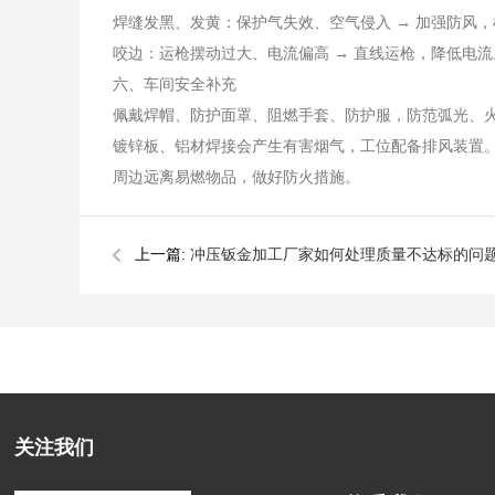
焊缝发黑、发黄：保护气失效、空气侵入 → 加强防风
咬边：运枪摆动过大、电流偏高 → 直线运枪，降低电流
六、车间安全补充
佩戴焊帽、防护面罩、阻燃手套、防护服，防范弧光、
镀锌板、铝材焊接会产生有害烟气，工位配备排风装置
周边远离易燃物品，做好防火措施。
上一篇:
冲压钣金加工厂家如何处理质量不达标的问
关注我们