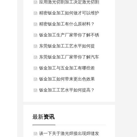
异常该怎么办？
应用激光切割加工决定激光切割
的质量
精密钣金加工如何做才可以维护
。
表面不被氧化浸蚀？
精密钣金加工有什么原材料？
钣金加工生产厂家带你了解不锈
钢钣金加工的材料
东莞钣金加工工艺水平如何提
高？
东莞钣金加工厂家带你了解汽车
钣金的材质规定
钣金加工与五金加工有哪些差
别？
钣金加工如何带来更出色效果
钣金加工工艺水平如何提高？
最新
资讯
谈一下关于激光焊接出现焊缝发