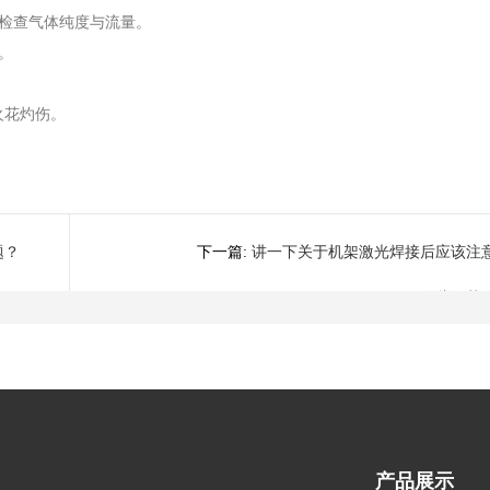
，检查气体纯度与流量。
。
火花灼伤。
。
题？
下一篇:
讲一下关于机架激光焊接后应该注
哪些细节
产品展示