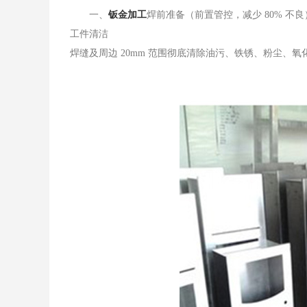
​一、
钣金加工
焊前准备（前置管控，减少 80% 不良
工件清洁
焊缝及周边 20mm 范围彻底清除油污、铁锈、粉尘