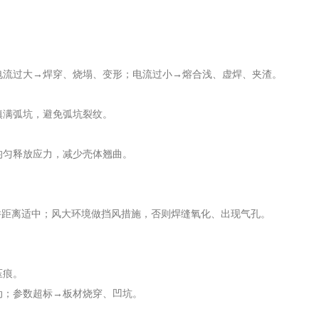
走；电流过大→焊穿、烧塌、变形；电流过小→熔合浅、虚焊、夹渣。
填满弧坑，避免弧坑裂纹。
均匀释放应力，减少壳体翘曲。
。
工件距离适中；风大环境做挡风措施，否则焊缝氧化、出现气孔。
压痕。
动；参数超标→板材烧穿、凹坑。