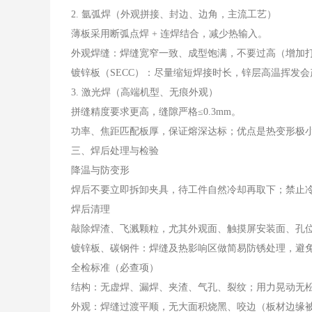
2. 氩弧焊（外观拼接、封边、边角，主流工艺）
薄板采用断弧点焊 + 连焊结合，减少热输入。
外观焊缝：焊缝宽窄一致、成型饱满，不要过高（增加
镀锌板（SECC）：尽量缩短焊接时长，锌层高温挥发
3. 激光焊（高端机型、无痕外观）
拼缝精度要求更高，缝隙严格≤0.3mm。
功率、焦距匹配板厚，保证熔深达标；优点是热变形极
三、焊后处理与检验
降温与防变形
焊后不要立即拆卸夹具，待工件自然冷却再取下；禁止
焊后清理
敲除焊渣、飞溅颗粒，尤其外观面、触摸屏安装面、孔
镀锌板、碳钢件：焊缝及热影响区做简易防锈处理，避
全检标准（必查项）
结构：无虚焊、漏焊、夹渣、气孔、裂纹；用力晃动无
外观：焊缝过渡平顺，无大面积烧黑、咬边（板材边缘