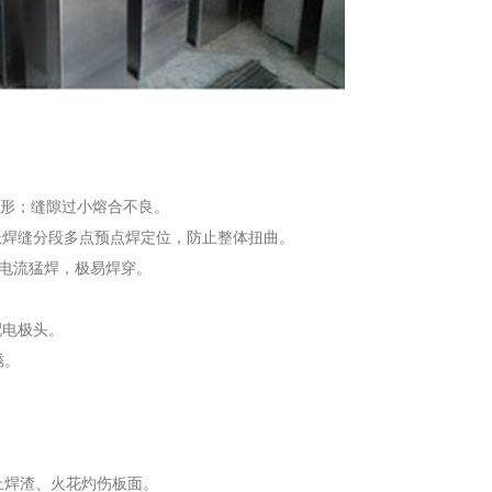
、变形；缝隙过小熔合不良。
；长焊缝分段多点预点焊定位，防止整体扭曲。
严禁大电流猛焊，极易焊穿。
配电极头。
锈。
止焊渣、火花灼伤板面。