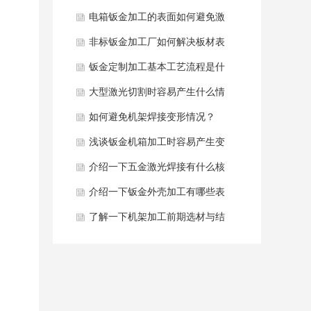
黄发黑如何解决？
电箱钣金加工的表面如何避免激
光烧痕？
非标钣金加工厂如何解决板材表
面压痕去除？
钣金定制加工基本工艺流程是什
么？
大型激光切割时容易产生什么情
况？
如何避免机架焊接变形情况？
浅谈钣金机箱加工时容易产生变
形原因是什么？
介绍一下五金激光焊接有什么核
心优势？
介绍一下钣金外壳加工有哪些表
面处理工艺？
了解一下机架加工前期选材与结
构设计？