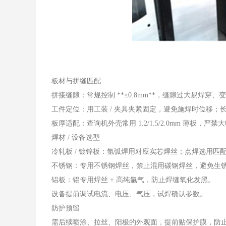
板材与拼缝匹配
拼接缝隙：常规控制 **≤0.8mm**，缝隙过大易焊穿
工件定位：用工装 / 夹具夹紧固定，避免施焊时位移
板厚适配：查询机外壳常用 1.2/1.5/2.0mm 薄板，
焊材 / 设备选型
冷轧板 / 镀锌板：氩弧焊用对应实芯焊丝；点焊选用匹
不锈钢：专用不锈钢焊丝，禁止混用碳钢焊丝，避免生
铝板：铝专用焊丝 + 高纯氩气，防止焊缝氧化发黑。
设备提前调试电流、电压、气压，试焊确认参数。
防护预留
需后续喷涂、拉丝、阳极的外观面，提前贴保护膜，防