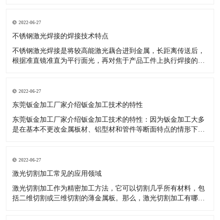
升，完成了更加优异的效果，如数控机床等关键技术于钣金加
工，就十分有效。 数控技术用以传统式钣金加工开展更新受到了
许多厂商的青睐。降低了投入耗费、操作更轻轻松松。 大家知
2022-06-27
道，因为工业品十分
不锈钢激光焊接的焊接技术特点
不锈钢激光焊接是将较高能激光藕合进到金属，长距离传送后，
根据准直镜准直为平行面光，再对焦于产品工件上执行焊接的一
种激光焊接器设备。那么激光焊接的焊接技术性有什么特性呢?
对焊接难接近的位置，实施软性传送非触碰焊接。激光可完成時
间和动能上的分光，能开展多光束与此同时加工，为更高精度的
2022-06-27
焊接给予了标准。
东莞钣金加工厂家介绍钣金加工技术的特性
东莞钣金加工厂家介绍钣金加工技术的特性：因为钣金加工大多
是在基本不更改金属板材、铝型材和管件等断面特点的情形下，
对原料开展冷或热态分离出来、成型的加工，因被加工金属是在
再结晶溫度下列造成塑性变形，故不造成切削。选用钣金加工可
以做成各种不一样样子、规格及特性的商品，且制造的钢结构商
2022-06-27
品有着较高的強度和刚
激光切割加工常见的应用领域
激光切割加工作为精密加工方法，它可以切割几乎所有材料，包
括二维切割或三维切割的薄金属板。那么，激光切割加工有哪些
常见的应用领域呢？有什么优势呢？ 激光切割加工常见的应用领
域及优势解析： 1、金属切割 激光切割加工不仅对大量金属起作