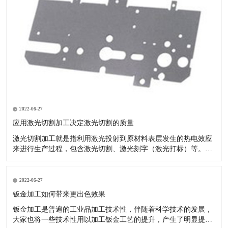
2022-06-27
应用激光切割加工决定激光切割的质量
激光切割加工就是指利用激光投射到原材料表层发生的热电效应
来进行生产过程，包含激光切割、激光刻字（激光打标）等。现
如今的汽车市场夸大个性化，原先的模具化生产由于自己的局限
性--制做模具的周期时间较长，已无法满足变快的车系交替。 激
光切割成形生产塑胶产品：节省注塑模具投资：塑料激光切割加
2022-06-27
工不用模具
钣金加工如何带来更出色效果
钣金加工是普遍的工业品加工技术性，伴随着科学技术的发展，
大家也将一些技术性用以加工钣金工艺的提升，产生了明显提