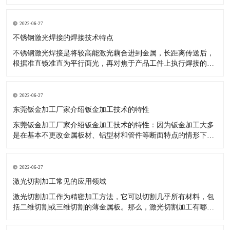
升，完成了更加优异的效果，如数控机床等关键技术于钣金加
工，就十分有效。 数控技术用以传统式钣金加工开展更新受到了
许多厂商的青睐。降低了投入耗费、操作更轻轻松松。 大家知
2022-06-27
道，因为工业品十分
不锈钢激光焊接的焊接技术特点
不锈钢激光焊接是将较高能激光藕合进到金属，长距离传送后，
根据准直镜准直为平行面光，再对焦于产品工件上执行焊接的一
种激光焊接器设备。那么激光焊接的焊接技术性有什么特性呢?
对焊接难接近的位置，实施软性传送非触碰焊接。激光可完成時
间和动能上的分光，能开展多光束与此同时加工，为更高精度的
2022-06-27
焊接给予了标准。
东莞钣金加工厂家介绍钣金加工技术的特性
东莞钣金加工厂家介绍钣金加工技术的特性：因为钣金加工大多
是在基本不更改金属板材、铝型材和管件等断面特点的情形下，
对原料开展冷或热态分离出来、成型的加工，因被加工金属是在
再结晶溫度下列造成塑性变形，故不造成切削。选用钣金加工可
以做成各种不一样样子、规格及特性的商品，且制造的钢结构商
2022-06-27
品有着较高的強度和刚
激光切割加工常见的应用领域
激光切割加工作为精密加工方法，它可以切割几乎所有材料，包
括二维切割或三维切割的薄金属板。那么，激光切割加工有哪些
常见的应用领域呢？有什么优势呢？ 激光切割加工常见的应用领
域及优势解析： 1、金属切割 激光切割加工不仅对大量金属起作