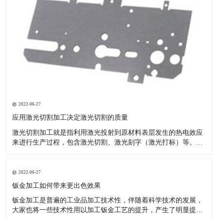
2022-06-27
应用激光切割加工决定激光切割的质量
激光切割加工就是指利用激光投射到原材料表层发生的热电效应
来进行生产过程，包含激光切割、激光刻字（激光打标）等。现
如今的汽车市场夸大个性化，原先的模具化生产由于自己的局限
性--制做模具的周期时间较长，已无法满足变快的车系交替。 激
光切割成形生产塑胶产品：节省注塑模具投资：塑料激光切割加
2022-06-27
工不用模具
钣金加工如何带来更出色效果
钣金加工是普遍的工业品加工技术性，伴随着科学技术的发展，
大家也将一些技术性用以加工钣金工艺的提升，产生了明显提