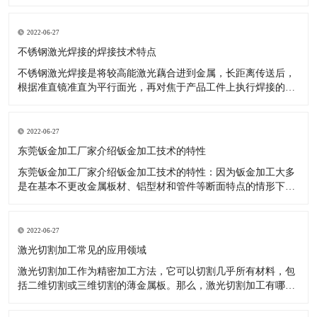
升，完成了更加优异的效果，如数控机床等关键技术于钣金加
工，就十分有效。 数控技术用以传统式钣金加工开展更新受到了
许多厂商的青睐。降低了投入耗费、操作更轻轻松松。 大家知
2022-06-27
道，因为工业品十分
不锈钢激光焊接的焊接技术特点
不锈钢激光焊接是将较高能激光藕合进到金属，长距离传送后，
根据准直镜准直为平行面光，再对焦于产品工件上执行焊接的一
种激光焊接器设备。那么激光焊接的焊接技术性有什么特性呢?
对焊接难接近的位置，实施软性传送非触碰焊接。激光可完成時
间和动能上的分光，能开展多光束与此同时加工，为更高精度的
2022-06-27
焊接给予了标准。
东莞钣金加工厂家介绍钣金加工技术的特性
东莞钣金加工厂家介绍钣金加工技术的特性：因为钣金加工大多
是在基本不更改金属板材、铝型材和管件等断面特点的情形下，
对原料开展冷或热态分离出来、成型的加工，因被加工金属是在
再结晶溫度下列造成塑性变形，故不造成切削。选用钣金加工可
以做成各种不一样样子、规格及特性的商品，且制造的钢结构商
2022-06-27
品有着较高的強度和刚
激光切割加工常见的应用领域
激光切割加工作为精密加工方法，它可以切割几乎所有材料，包
括二维切割或三维切割的薄金属板。那么，激光切割加工有哪些
常见的应用领域呢？有什么优势呢？ 激光切割加工常见的应用领
域及优势解析： 1、金属切割 激光切割加工不仅对大量金属起作