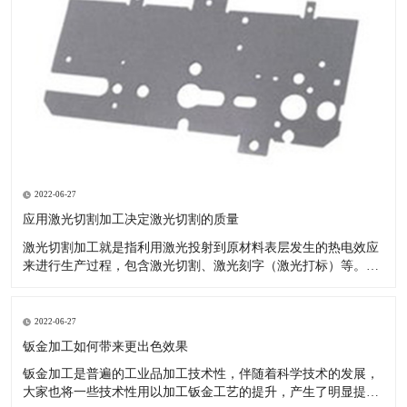
2022-06-27
应用激光切割加工决定激光切割的质量
激光切割加工就是指利用激光投射到原材料表层发生的热电效应
来进行生产过程，包含激光切割、激光刻字（激光打标）等。现
如今的汽车市场夸大个性化，原先的模具化生产由于自己的局限
性--制做模具的周期时间较长，已无法满足变快的车系交替。 激
光切割成形生产塑胶产品：节省注塑模具投资：塑料激光切割加
2022-06-27
工不用模具
钣金加工如何带来更出色效果
钣金加工是普遍的工业品加工技术性，伴随着科学技术的发展，
大家也将一些技术性用以加工钣金工艺的提升，产生了明显提